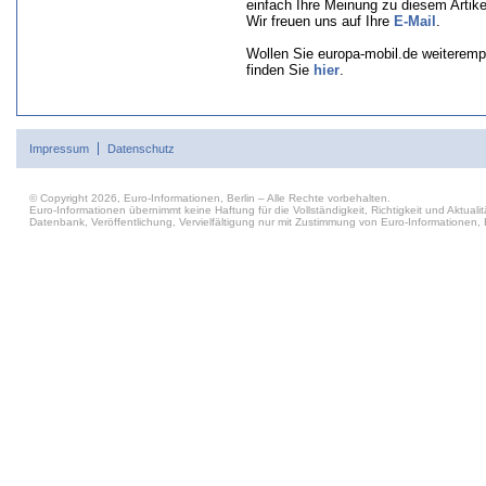
einfach Ihre Meinung zu diesem Artik
Wir freuen uns auf Ihre
E-Mail
.
Wollen Sie europa-mobil.de weiteremp
finden Sie
hier
.
Impressum
Datenschutz
© Copyright 2026, Euro-Informationen, Berlin – Alle Rechte vorbehalten.
Euro-Informationen übernimmt keine Haftung für die Vollständigkeit, Richtigkeit und Aktu
Datenbank, Veröffentlichung, Vervielfältigung nur mit Zustimmung von Euro-Informationen, B