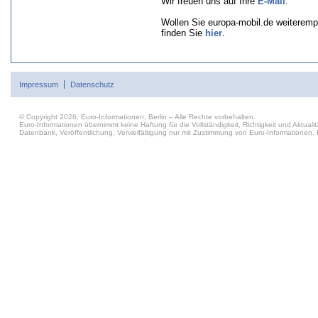
Wir freuen uns auf Ihre
E-Mail
.
Wollen Sie europa-mobil.de weiteremp
finden Sie
hier
.
Impressum
Datenschutz
© Copyright 2026, Euro-Informationen, Berlin – Alle Rechte vorbehalten.
Euro-Informationen übernimmt keine Haftung für die Vollständigkeit, Richtigkeit und Aktu
Datenbank, Veröffentlichung, Vervielfältigung nur mit Zustimmung von Euro-Informationen, B