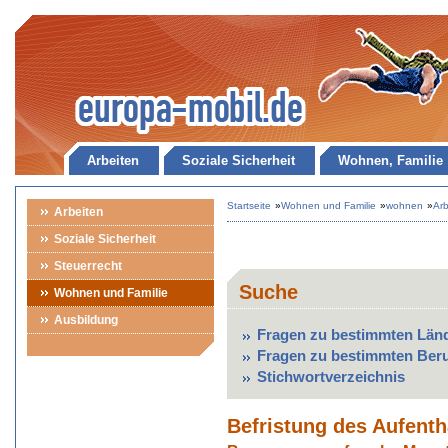
Arbeiten
Soziale Sicherheit
Wohnen, Familie
Startseite
»
Wohnen und Familie
»
wohnen
»
Arb
Arbeiten
Soziale Sicherheit
Steuerrecht
Suche
Wohnen und Familie
Ausbildung
Fragen zu bestimmten Län
Fragen zu bestimmten Ber
Stichwortverzeichnis
Befristung des Aufenth