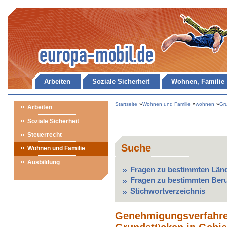
Arbeiten
Soziale Sicherheit
Wohnen, Familie
Startseite
»
Wohnen und Familie
»
wohnen
»
Gr
Arbeiten
Soziale Sicherheit
Steuerrecht
Suche
Wohnen und Familie
Ausbildung
Fragen zu bestimmten Län
Fragen zu bestimmten Ber
Stichwortverzeichnis
Genehmigungsverfahre