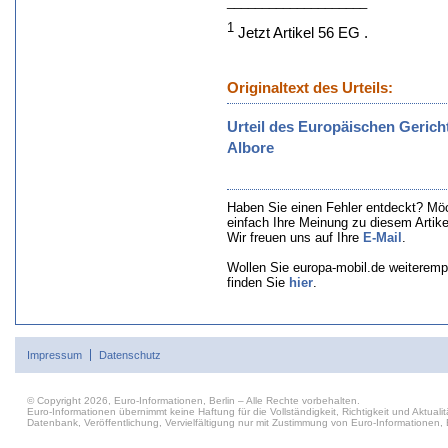
____________________
1
Jetzt Artikel 56 EG .
Originaltext des Urteils:
Urteil des Europäischen Gerich
Albore
Haben Sie einen Fehler entdeckt? Mö
einfach Ihre Meinung zu diesem Artik
Wir freuen uns auf Ihre
E-Mail
.
Wollen Sie europa-mobil.de weiteremp
finden Sie
hier
.
Impressum
Datenschutz
© Copyright 2026, Euro-Informationen, Berlin – Alle Rechte vorbehalten.
Euro-Informationen übernimmt keine Haftung für die Vollständigkeit, Richtigkeit und Aktu
Datenbank, Veröffentlichung, Vervielfältigung nur mit Zustimmung von Euro-Informationen, B