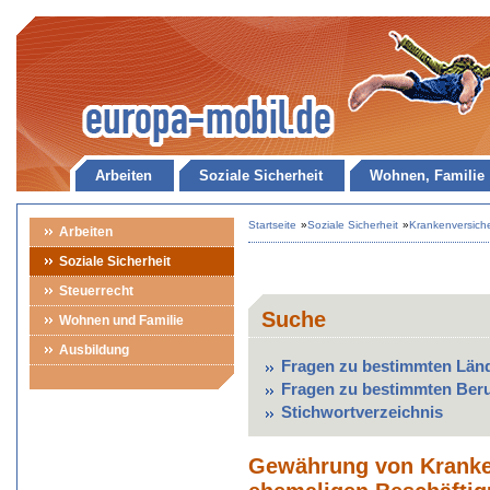
Arbeiten
Soziale Sicherheit
Wohnen, Familie
Startseite
»
Soziale Sicherheit
»
Krankenversich
Arbeiten
Soziale Sicherheit
Steuerrecht
Suche
Wohnen und Familie
Ausbildung
Fragen zu bestimmten Län
Fragen zu bestimmten Ber
Stichwortverzeichnis
Gewährung von Kranke