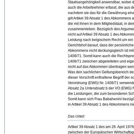
Staatsangehörigkeit anwendbar, wobei di
auch die Arbeitnehmer erfasst, die aus
nachdem sie das für die Gewährung einer 
gilt Artikel 39 Absatz 1 des Abkommens 
die mit ihnen in dem Mitgliedstaat, in de
zusammenleben. Bezüglich des Argument
nicht auf Artikel 39 Absatz 1 des Abkom
Leistung nach belgischem Recht um ein
Gerichtshof darauf, dass der persönliche
Abkommens nicht deckungsgleich ist mit
1408/71. Somit kann auch die Rechtspr
1408/71 zwischen abgeleiteten und eig
nicht auf das Abkommen übertragen wer
Was den sachlichen Geltungsbereich des 
dieser Vorschrift enthaltene Begriff der 
Verordnung (EWG) Nr. 1408/71 verwendete
Absatz 2a Unterabsatz b der VO (EWG) Nr
die Leistungen, die zum besonderen Sch
Somit kann sich Frau Babahenini bezügli
in Artikel 39 Absatz 1 des Abkommens ni
Das Urteil:
Artikel 39 Absatz 1 des am 26. April 19
zwischen der Europäischen Wirtschaftsg