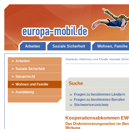
Arbeiten
Soziale Sicherheit
Wohnen, Familie
Startseite
»
Wohnen und Familie
»
soziale Siche
Arbeiten
Soziale Sicherheit
Steuerrecht
Suche
Wohnen und Familie
Ausbildung
Fragen zu bestimmten Ländern
Fragen zu bestimmten Berufen
Stichwortverzeichnis
Kooperationsabkommen EWG
Das Diskriminierungsverbot im Bere
Wirkung