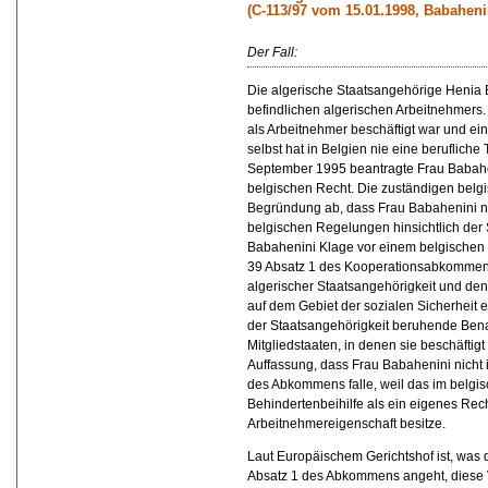
(C-113/97 vom 15.01.1998, Babaheni
Der Fall:
Die algerische Staatsangehörige Henia 
befindlichen algerischen Arbeitnehmers.
als Arbeitnehmer beschäftigt war und ei
selbst hat in Belgien nie eine berufliche 
September 1995 beantragte Frau Babahe
belgischen Recht. Die zuständigen belg
Begründung ab, dass Frau Babahenini ni
belgischen Regelungen hinsichtlich der 
Babahenini Klage vor einem belgischen 
39 Absatz 1 des Kooperationsabkommen
algerischer Staatsangehörigkeit und d
auf dem Gebiet der sozialen Sicherheit
der Staatsangehörigkeit beruhende Ben
Mitgliedstaaten, in denen sie beschäftigt 
Auffassung, dass Frau Babahenini nicht
des Abkommens falle, weil das im belgi
Behindertenbeihilfe als ein eigenes Rech
Arbeitnehmereigenschaft besitze.
Laut Europäischem Gerichtshof ist, was 
Absatz 1 des Abkommens angeht, diese V