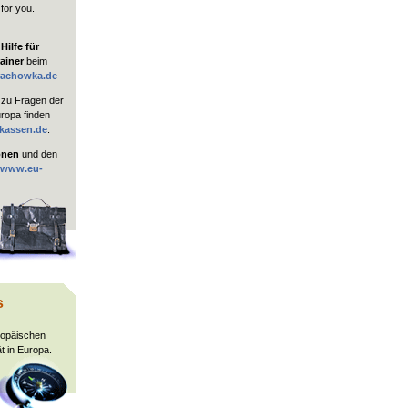
 for you.
ilfe für
ainer
beim
rachowka.de
zu Fragen der
uropa finden
kassen.de
.
onen
und den
www.eu-
s
ropäischen
t in Europa.