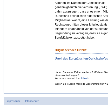
Algerien, im Namen der Gemeinschaft
genehmigt durch die Verordnung (EWG) N
dahin auszulegen, dass er es einem Mitg
Ruhestand befindlichen algerischen Arbe
Mitgliedstaat wohnt, eine Leistung wie di
Rechtsvorschriften dieses Mitgliedstaa
Inländern unabhängig von der Ausübung e
Begründung zu versagen, dass sie alger
Berufstätigkeit ausgeübt habe.
Originaltext des Urteils:
Urteil des Europäischen Gerichtshofes
Haben Sie einen Fehler entdeckt? Möchten Sie
diesem Artikel sagen?
Wir freuen uns auf Ihre
E-Mail
.
Wollen Sie europa-mobil.de weiterempfehlen? B
Impressum
Datenschutz