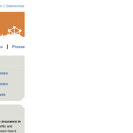
m
Datenschutz
ss
Presse
mmten
mmten
hnis
h insurance in
fits and
Learn how it