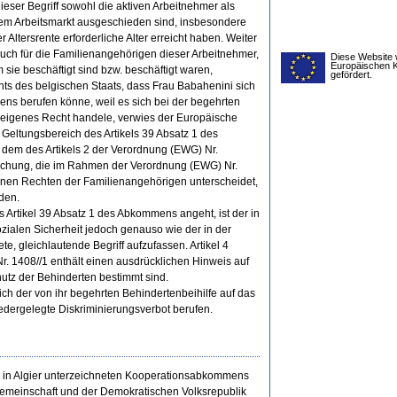
eser Begriff sowohl die aktiven Arbeitnehmer als
 dem Arbeitsmarkt ausgeschieden sind, insbesondere
Altersrente erforderliche Alter erreicht haben. Weiter
auch für die Familienangehörigen dieser Arbeitnehmer,
Diese Website 
Europäischen 
m sie beschäftigt sind bzw. beschäftigt waren,
gefördert.
s des belgischen Staats, dass Frau Babahenini sich
mens berufen könne, weil es sich bei der begehrten
 eigenes Recht handele, verwies der Europäische
 Geltungsbereich des Artikels 39 Absatz 1 des
 dem des Artikels 2 der Verordnung (EWG) Nr.
echung, die im Rahmen der Verordnung (EWG) Nr.
enen Rechten der Familienangehörigen unterscheidet,
den.
Artikel 39 Absatz 1 des Abkommens angeht, ist der in
sozialen Sicherheit jedoch genauso wie der in der
, gleichlautende Begriff aufzufassen. Artikel 4
. 1408//1 enthält einen ausdrücklichen Hinweis auf
utz der Behinderten bestimmt sind.
ch der von ihr begehrten Behindertenbeihilfe auf das
edergelegte Diskriminierungsverbot berufen.
76 in Algier unterzeichneten Kooperationsabkommens
emeinschaft und der Demokratischen Volksrepublik