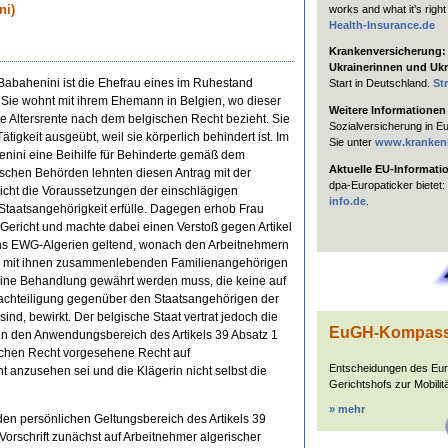
works and what it's right
ni)
Health-Insurance.de
Krankenversicherung: H
Ukrainerinnen und Ukr
Babahenini ist die Ehefrau eines im Ruhestand
Start in Deutschland.
St
 Sie wohnt mit ihrem Ehemann in Belgien, wo dieser
Weitere Informationen
ne Altersrente nach dem belgischen Recht bezieht. Sie
Sozialversicherung in E
Tätigkeit ausgeübt, weil sie körperlich behindert ist. Im
Sie unter
www.kranken
nini eine Beihilfe für Behinderte gemäß dem
Aktuelle EU-Informati
ischen Behörden lehnten diesen Antrag mit der
dpa-Europaticker bietet:
cht die Voraussetzungen der einschlägigen
info.de
.
Staatsangehörigkeit erfülle. Dagegen erhob Frau
Gericht und machte dabei einen Verstoß gegen Artikel
s EWG-Algerien geltend, wonach den Arbeitnehmern
en mit ihnen zusammenlebenden Familienangehörigen
 eine Behandlung gewährt werden muss, die keine auf
achteiligung gegenüber den Staatsangehörigen der
sind, bewirkt. Der belgische Staat vertrat jedoch die
EuGH-Kompas
 in den Anwendungsbereich des Artikels 39 Absatz 1
schen Recht vorgesehene Recht auf
Entscheidungen des Eu
t anzusehen sei und die Klägerin nicht selbst die
Gerichtshofs zur Mobilitä
» mehr
den persönlichen Geltungsbereich des Artikels 39
orschrift zunächst auf Arbeitnehmer algerischer