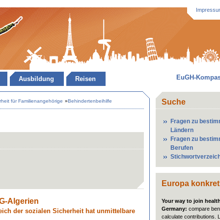
Impressu
EuGH-Kompa
Ausbildung
Reisen
Suche
rheit für Familienangehörige
»
Behindertenbeihilfe
Fragen zu besti
Ländern
Fragen zu besti
Berufen
Stichwortverzeic
Europa konkret
-Algerien
Your way to join healt
Germany:
compare bene
ich der sozialen Sicherheit hat unmittelbare
calculate contributions. 