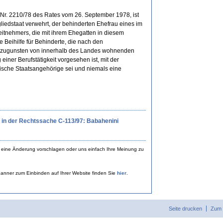
r. 2210/78 des Rates vom 26. September 1978, ist
liedstaat verwehrt, der behinderten Ehefrau eines im
itnehmers, die mit ihrem Ehegatten in diesem
e Beihilfe für Behinderte, die nach den
ts zugunsten von innerhalb des Landes wohnenden
iner Berufstätigkeit vorgesehen ist, mit der
ische Staatsangehörige sei und niemals eine
 in der Rechtssache C-113/97: Babahenini
 eine Änderung vorschlagen oder uns einfach Ihre Meinung zu
anner zum Einbinden auf Ihrer Website finden Sie
hier
.
Seite drucken
Zum 