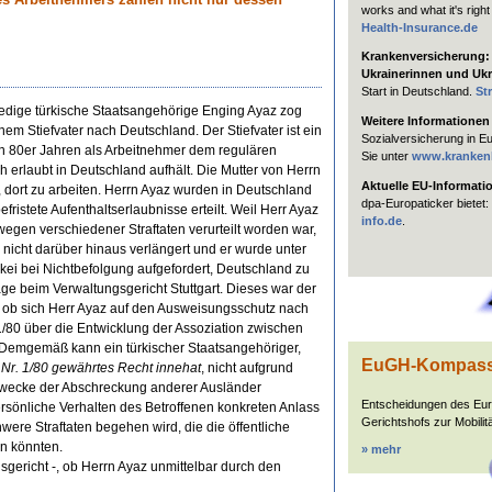
works and what it's right
Health-Insurance.de
Krankenversicherung: H
Ukrainerinnen und Ukr
Start in Deutschland.
St
edige türkische Staatsangehörige Enging Ayaz zog
Weitere Informationen
em Stiefvater nach Deutschland. Der Stiefvater ist ein
Sozialversicherung in E
den 80er Jahren als Arbeitnehmer dem regulären
Sie unter
www.kranken
 erlaubt in Deutschland aufhält. Die Mutter von Herrn
Aktuelle EU-Informati
, dort zu arbeiten. Herrn Ayaz wurden in Deutschland
dpa-Europaticker bietet:
efristete Aufenthaltserlaubnisse erteilt. Weil Herr Ayaz
info.de
.
gen verschiedener Straftaten verurteilt worden war,
 nicht darüber hinaus verlängert und er wurde unter
ei bei Nichtbefolgung aufgefordert, Deutschland zu
e beim Verwaltungsgericht Stuttgart. Dieses war der
 ob sich Herr Ayaz auf den Ausweisungsschutz nach
1/80 über die Entwicklung der Assoziation zwischen
 Demgemäß kann ein türkischer Staatsangehöriger,
EuGH-Kompas
 Nr. 1/80 gewährtes Recht innehat
, nicht aufgrund
 Zwecke der Abschreckung anderer Ausländer
Entscheidungen des Eu
sönliche Verhalten des Betroffenen konkreten Anlass
Gerichtshofs zur Mobilitä
were Straftaten begehen wird, die die öffentliche
n könnten.
» mehr
gsgericht -, ob Herrn Ayaz unmittelbar durch den