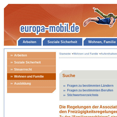
Arbeiten
Soziale Sicherheit
Wohnen, Familie
Startseite
»
Wohnen und Familie
»
Aufenthaltsr
Arbeiten
Soziale Sicherheit
Steuerrecht
Suche
Wohnen und Familie
Ausbildung
Fragen zu bestimmten Ländern
Fragen zu bestimmten Berufen
Stichwortverzeichnis
Die Regelungen der Assozia
den Freizügigkeitsregelunge
Zu den “Familienangehörigen” eine