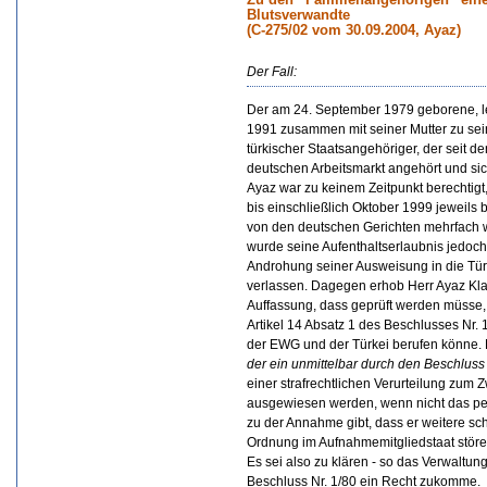
Blutsverwandte
(C-275/02 vom 30.09.2004, Ayaz)
Der Fall:
Der am 24. September 1979 geborene, l
1991 zusammen mit seiner Mutter zu sein
türkischer Staatsangehöriger, der seit 
deutschen Arbeitsmarkt angehört und sich
Ayaz war zu keinem Zeitpunkt berechtigt
bis einschließlich Oktober 1999 jeweils b
von den deutschen Gerichten mehrfach we
wurde seine Aufenthaltserlaubnis jedoch
Androhung seiner Ausweisung in die Türk
verlassen. Dagegen erhob Herr Ayaz Klag
Auffassung, dass geprüft werden müsse,
Artikel 14 Absatz 1 des Beschlusses Nr. 
der EWG und der Türkei berufen könne.
der ein unmittelbar durch den Beschluss
einer strafrechtlichen Verurteilung zum
ausgewiesen werden, wenn nicht das per
zu der Annahme gibt, dass er weitere sch
Ordnung im Aufnahmemitgliedstaat störe
Es sei also zu klären - so das Verwaltun
Beschluss Nr. 1/80 ein Recht zukomme.