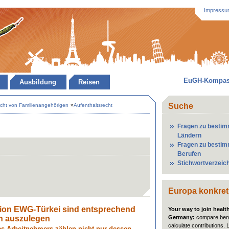
Impressu
EuGH-Kompa
Ausbildung
Reisen
Suche
echt von Familienangehörigen
»
Aufenthaltsrecht
Fragen zu besti
Ländern
Fragen zu besti
Berufen
Stichwortverzeic
Europa konkret
tion EWG-Türkei sind entsprechend
Your way to join healt
Germany:
compare bene
n auszulegen
calculate contributions. 
s Arbeitnehmers zählen nicht nur dessen