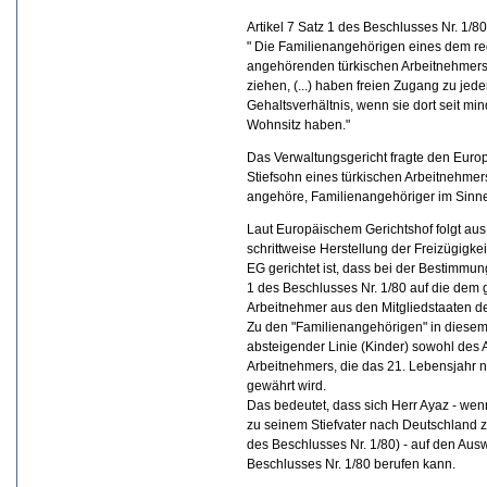
Artikel 7 Satz 1 des Beschlusses Nr. 1/8
" Die Familienangehörigen eines dem reg
angehörenden türkischen Arbeitnehmers
ziehen, (...) haben freien Zugang zu je
Gehaltsverhältnis, wenn sie dort seit m
Wohnsitz haben."
Das Verwaltungsgericht fragte den Europ
Stiefsohn eines türkischen Arbeitnehmers
angehöre, Familienangehöriger im Sinne 
Laut Europäischem Gerichtshof folgt aus
schrittweise Herstellung der Freizügigkei
EG gerichtet ist, dass bei der Bestimmung
1 des Beschlusses Nr. 1/80 auf die dem g
Arbeitnehmer aus den Mitgliedstaaten d
Zu den "Familienangehörigen" in diese
absteigender Linie (Kinder) sowohl des 
Arbeitnehmers, die das 21. Lebensjahr n
gewährt wird.
Das bedeutet, dass sich Herr Ayaz - we
zu seinem Stiefvater nach Deutschland z
des Beschlusses Nr. 1/80) - auf den Aus
Beschlusses Nr. 1/80 berufen kann.