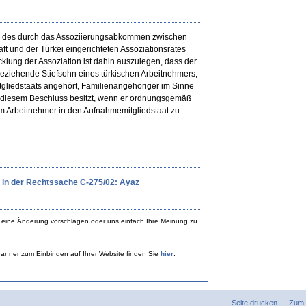
/80 des durch das Assoziierungsabkommen zwischen
t und der Türkei eingerichteten Assoziationsrates
lung der Assoziation ist dahin auszulegen, dass der
 beziehende Stiefsohn eines türkischen Arbeitnehmers,
tgliedstaats angehört, Familienangehöriger im Sinne
ch diesem Beschluss besitzt, wenn er ordnungsgemäß
m Arbeitnehmer in den Aufnahmemitgliedstaat zu
s in der Rechtssache C-275/02: Ayaz
 eine Änderung vorschlagen oder uns einfach Ihre Meinung zu
anner zum Einbinden auf Ihrer Website finden Sie
hier
.
Seite drucken
Zum 