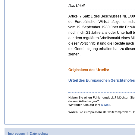
Das Urteil:
Artikel 7 Satz 1 des Beschlusses Nr. 1
der Europäischen Wirtschaftsgemeinschaf
vom 19. September 1980 über die Entwick
noch nicht 21 Jahre alte oder Unterhalt
der dem regulären Arbeitsmarkt eines Mi
dieser Vorschrift ist und die Rechte na
die Genehmigung erhalten hat, zu diese
ziehen.
Originaltext des Urteils:
Urteil des Europäischen Gerichtshofe
Haben Sie einen Fehler entdeckt? Möchten Sie
diesem Artikel sagen?
Wir freuen uns auf Ihre
E-Mail
.
Wollen Sie europa-mobil.de weiterempfehlen? B
Impressum
Datenschutz