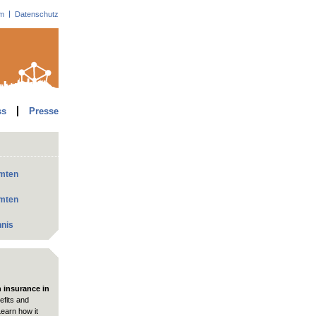
m
Datenschutz
ss
Presse
mmten
mmten
hnis
h insurance in
fits and
Learn how it