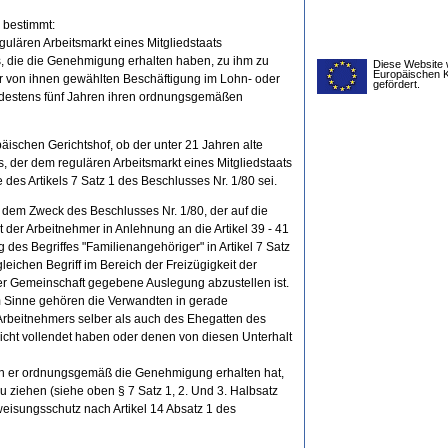
0 bestimmt:
ulären Arbeitsmarkt eines Mitgliedstaats
, die die Genehmigung erhalten haben, zu ihm zu
Diese Website 
Europäischen 
der von ihnen gewählten Beschäftigung im Lohn- oder
gefördert.
indestens fünf Jahren ihren ordnungsgemäßen
äischen Gerichtshof, ob der unter 21 Jahren alte
, der dem regulären Arbeitsmarkt eines Mitgliedstaats
des Artikels 7 Satz 1 des Beschlusses Nr. 1/80 sei.
 dem Zweck des Beschlusses Nr. 1/80, der auf die
t der Arbeitnehmer in Anlehnung an die Artikel 39 - 41
 des Begriffes "Familienangehöriger" in Artikel 7 Satz
leichen Begriff im Bereich der Freizügigkeit der
er Gemeinschaft gegebene Auslegung abzustellen ist.
m Sinne gehören die Verwandten in gerade
Arbeitnehmers selber als auch des Ehegatten des
icht vollendet haben oder denen von diesen Unterhalt
nn er ordnungsgemäß die Genehmigung erhalten hat,
u ziehen (siehe oben § 7 Satz 1, 2. Und 3. Halbsatz
weisungsschutz nach Artikel 14 Absatz 1 des