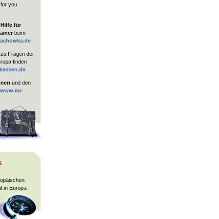
 for you.
ilfe für
ainer
beim
rachowka.de
zu Fragen der
uropa finden
kassen.de
.
onen
und den
www.eu-
s
ropäischen
t in Europa.