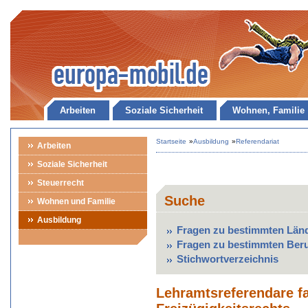
Arbeiten
Soziale Sicherheit
Wohnen, Familie
Startseite
»
Ausbildung
»
Referendariat
Arbeiten
Soziale Sicherheit
Steuerrecht
Suche
Wohnen und Familie
Ausbildung
Fragen zu bestimmten Län
Fragen zu bestimmten Ber
Stichwortverzeichnis
Lehramtsreferendare fa