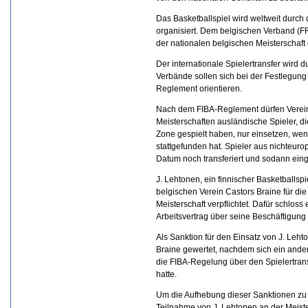
Das Basketballspiel wird weltweit durch 
organisiert. Dem belgischen Verband (FR
der nationalen belgischen Meisterschaft 
Der internationale Spielertransfer wird 
Verbände sollen sich bei der Festlegun
Reglement orientieren.
Nach dem FIBA-Reglement dürfen Verein
Meisterschaften ausländische Spieler, 
Zone gespielt haben, nur einsetzen, wen
stattgefunden hat. Spieler aus nichteu
Datum noch transferiert und sodann ein
J. Lehtonen, ein finnischer Basketballs
belgischen Verein Castors Braine für d
Meisterschaft verpflichtet. Dafür schloss
Arbeitsvertrag über seine Beschäftigung 
Als Sanktion für den Einsatz von J. Leh
Braine gewertet, nachdem sich ein ande
die FIBA-Regelung über den Spielertran
hatte.
Um die Aufhebung dieser Sanktionen zu 
Teilnahme von J. Lehtonen an der Meiste