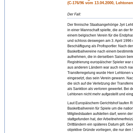
(C-176/96 vom 13.04.2000, Lehtonen 
Der Fall:
Der finnische Staatsangehörige Jyri Leht
in einer Mannschaft spielte, die an der 
einem belgischen Verein für die Endphas
und schloss deswegen am 3. April 1996 m
Beschäftigung als Profisportler. Nach de
Basketballvereine nach einem bestimmten
aufnehmen, die in derselben Saison bere
Registrierung europäischer Spieler war d
aus anderen Ländern war auch noch nac
Transferregelung wurde Herr Lehtonen v
eingesetzt, das sein Verein gewann. Na
die sich auf die Verletzung der Transfer
als Sanktion als verloren gewertet. Bei 
Lehtonen nicht mehr aufgestellt und eing
Laut Europäischem Gerichtshof laufen 
Basketballverein für Spiele um die natio
Mitgliedstaaten aufstellen darf, wenn d
stattgefunden hat, der Arbeitnehmerfreiz
Drittländern ein späteres Datum gilt. Ge
objektive Gründe vorliegen, die nur den S