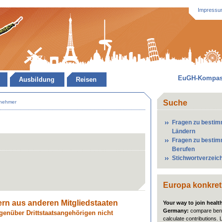
Impressu
EuGH-Kompa
Ausbildung
Reisen
Suche
tnehmer
Fragen zu besti
Ländern
Fragen zu besti
Berufen
Stichwortverzeic
Europa konkret
ern aus anderen Mitgliedstaaten
Your way to join healt
Germany:
compare bene
genüber Drittstaatsangehörigen nicht
calculate contributions. 