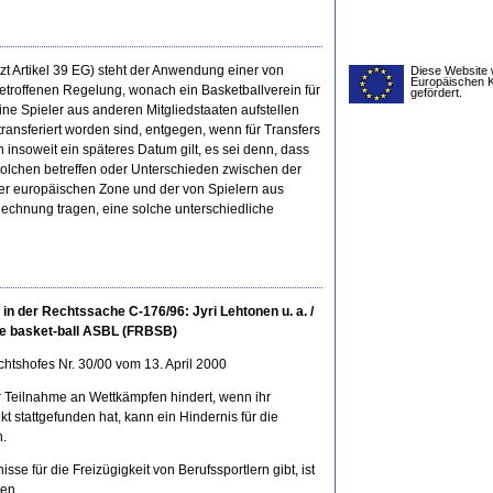
zt Artikel 39 EG) steht der Anwendung einer von
Diese Website 
Europäischen 
etroffenen Regelung, wonach ein Basketballverein für
gefördert.
ine Spieler aus anderen Mitgliedstaaten aufstellen
ransferiert worden sind, entgegen, wenn für Transfers
 insoweit ein späteres Datum gilt, es sei denn, dass
 solchen betreffen oder Unterschieden zwischen der
er europäischen Zone und der von Spielern aus
chnung tragen, eine solche unterschiedliche
in der Rechtssache C-176/96: Jyri Lehtonen u. a. /
de basket-ball ASBL (FRBSB)
htshofes Nr. 30/00 vom 13. April 2000
r Teilnahme an Wettkämpfen hindert, wenn ihr
 stattgefunden hat, kann ein Hindernis für die
n.
sse für die Freizügigkeit von Berufssportlern gibt, ist
len.