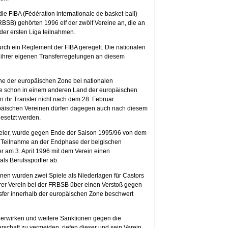
die FIBA (Fédération internationale de basket-ball)
BSB) gehörten 1996 elf der zwölf Vereine an, die an
der ersten Liga teilnahmen.
durch ein Reglement der FIBA geregelt. Die nationalen
g ihrer eigenen Transferregelungen an diesem
e der europäischen Zone bei nationalen
die schon in einem anderen Land der europäischen
n ihr Transfer nicht nach dem 28. Februar
ropäischen Vereinen dürfen dagegen auch nach diesem
gesetzt werden.
pieler, wurde gegen Ende der Saison 1995/96 von dem
ie Teilnahme an der Endphase der belgischen
 er am 3. April 1996 mit dem Verein einen
als Berufssportler ab.
tonen wurden zwei Spiele als Niederlagen für Castors
rer Verein bei der FRBSB über einen Verstoß gegen
sfer innerhalb der europäischen Zone beschwert
erwirken und weitere Sanktionen gegen die
rschaft zu vermeiden, riefen dieser und sein Verein