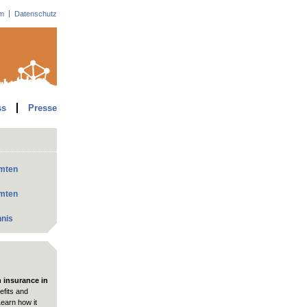
m
Datenschutz
ss
Presse
mmten
mmten
hnis
h insurance in
fits and
Learn how it