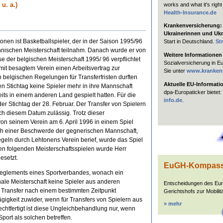
works and what it's right
u. a.)
Health-Insurance.de
Krankenversicherung: H
Ukrainerinnen und Ukr
onen ist Basketballspieler, der in der Saison 1995/96
Start in Deutschland.
St
finnischen Meisterschaft teilnahm. Danach wurde er von
Weitere Informationen
e der belgischen Meisterschaft 1995/ 96 verpflichtet
Sozialversicherung in E
it besagtem Verein einen Arbeitsvertrag zur
Sie unter
www.kranken
n belgischen Regelungen für Transferfristen durften
Aktuelle EU-Informati
 Stichtag keine Spieler mehr in ihre Mannschaft
dpa-Europaticker bietet:
its in einem anderen Land gespielt hatten. Für die
info.de
.
er Stichtag der 28. Februar. Der Transfer von Spielern
h diesem Datum zulässig. Trotz dieser
on seinem Verein am 6. April 1996 in einem Spiel
ch einer Beschwerde der gegnerischen Mannschaft,
regeln durch Lehtonens Verein berief, wurde das Spiel
den folgenden Meisterschaftsspielen wurde Herr
esetzt.
EuGH-Kompas
Reglements eines Sportverbandes, wonach ein
nale Meisterschaft keine Spieler aus anderen
Entscheidungen des Eu
er Transfer nach einem bestimmten Zeitpunkt
Gerichtshofs zur Mobilitä
ügigkeit zuwider, wenn für Transfers von Spielern aus
» mehr
rechtfertigt ist diese Ungleichbehandlung nur, wenn
port als solchen betreffen.