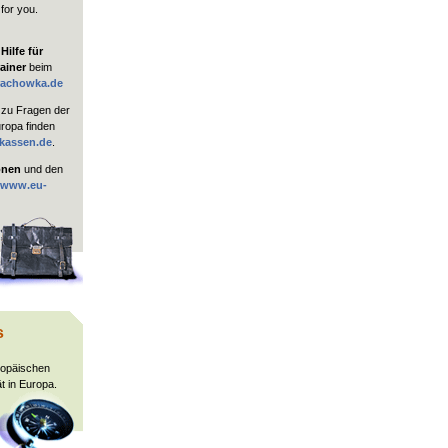
 for you.
ilfe für
ainer
beim
rachowka.de
zu Fragen der
uropa finden
kassen.de
.
onen
und den
www.eu-
s
ropäischen
t in Europa.