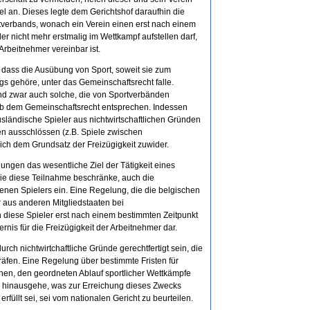
el an. Dieses legte dem Gerichtshof daraufhin die
tverbands, wonach ein Verein einen erst nach einem
er nicht mehr erstmalig im Wettkampf aufstellen darf,
Arbeitnehmer vereinbar ist.
, dass die Ausübung von Sport, soweit sie zum
gs gehöre, unter das Gemeinschaftsrecht falle.
nd zwar auch solche, die von Sportverbänden
lb dem Gemeinschaftsrecht entsprechen. Indessen
usländische Spieler aus nichtwirtschaftlichen Gründen
n ausschlössen (z.B. Spiele zwischen
ich dem Grundsatz der Freizügigkeit zuwider.
ngen das wesentliche Ziel der Tätigkeit eines
die diese Teilnahme beschränke, auch die
enen Spielers ein. Eine Regelung, die die belgischen
r aus anderen Mitgliedstaaten bei
 diese Spieler erst nach einem bestimmten Zeitpunkt
ernis für die Freizügigkeit der Arbeitnehmer dar.
rch nichtwirtchaftliche Gründe gerechtfertigt sein, die
räfen. Eine Regelung über bestimmte Fristen für
nen, den geordneten Ablauf sportlicher Wettkämpfe
das hinausgehe, was zur Erreichung dieses Zwecks
erfüllt sei, sei vom nationalen Gericht zu beurteilen.