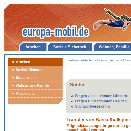
Arbeiten
Soziale Sicherheit
Wohnen, Familie
Startseite
»
Arbeiten
»
Arbeitsaufnahme
»
Arbei
Arbeiten
Soziale Sicherheit
Steuerrecht
Suche
Wohnen und Familie
Ausbildung
Fragen zu bestimmten Ländern
Fragen zu bestimmten Berufen
Stichwortverzeichnis
Transfer von Basketballspiel
Mitgliedstaatsangehörige dürfen ge
benachteiligt werden