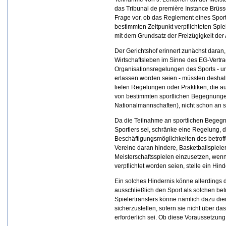
das Tribunal de première Instance Brüss
Frage vor, ob das Reglement eines Spor
bestimmten Zeitpunkt verpflichteten Spiel
mit dem Grundsatz der Freizügigkeit der 
Der Gerichtshof erinnert zunächst daran
Wirtschaftsleben im Sinne des EG-Vertra
Organisationsregelungen des Sports - u
erlassen worden seien - müssten desha
liefen Regelungen oder Praktiken, die a
von bestimmten sportlichen Begegnunge
Nationalmannschaften), nicht schon an s
Da die Teilnahme an sportlichen Begegnu
Sportlers sei, schränke eine Regelung, 
Beschäftigungsmöglichkeiten des betroff
Vereine daran hindere, Basketballspiele
Meisterschaftsspielen einzusetzen, wenn
verpflichtet worden seien, stelle ein Hind
Ein solches Hindernis könne allerdings du
ausschließlich den Sport als solchen bet
Spielertransfers könne nämlich dazu die
sicherzustellen, sofern sie nicht über 
erforderlich sei. Ob diese Voraussetzung 