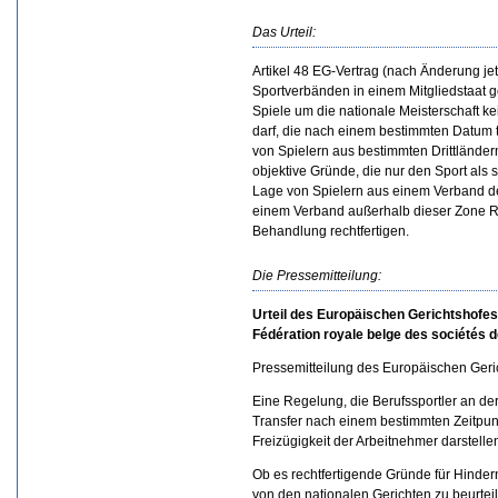
Das Urteil:
Artikel 48 EG-Vertrag (nach Änderung jet
Sportverbänden in einem Mitgliedstaat g
Spiele um die nationale Meisterschaft ke
darf, die nach einem bestimmten Datum t
von Spielern aus bestimmten Drittländern
objektive Gründe, die nur den Sport als
Lage von Spielern aus einem Verband d
einem Verband außerhalb dieser Zone Re
Behandlung rechtfertigen.
Die Pressemitteilung:
Urteil des Europäischen Gerichtshofes 
Fédération royale belge des sociétés 
Pressemitteilung des Europäischen Geric
Eine Regelung, die Berufssportler an de
Transfer nach einem bestimmten Zeitpunkt
Freizügigkeit der Arbeitnehmer darstelle
Ob es rechtfertigende Gründe für Hinderni
von den nationalen Gerichten zu beurtei