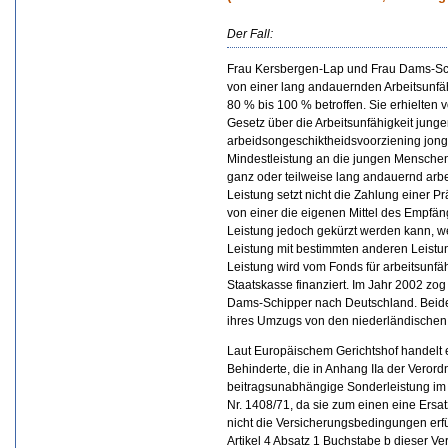
Der Fall:
Frau Kersbergen-Lap und Frau Dams-Sch
von einer lang andauernden Arbeitsunfä
80 % bis 100 % betroffen. Sie erhielten 
Gesetz über die Arbeitsunfähigkeit junge
arbeidsongeschiktheidsvoorziening jong
Mindestleistung an die jungen Menschen vo
ganz oder teilweise lang andauernd arb
Leistung setzt nicht die Zahlung einer P
von einer die eigenen Mittel des Empfä
Leistung jedoch gekürzt werden kann, we
Leistung mit bestimmten anderen Leistun
Leistung wird vom Fonds für arbeitsunfä
Staatskasse finanziert. Im Jahr 2002 z
Dams-Schipper nach Deutschland. Beiden 
ihres Umzugs von den niederländischen
Laut Europäischem Gerichtshof handelt es
Behinderte, die in Anhang IIa der Veror
beitragsunabhängige Sonderleistung im 
Nr. 1408/71, da sie zum einen eine Ersatzl
nicht die Versicherungsbedingungen erfül
Artikel 4 Absatz 1 Buchstabe b dieser V