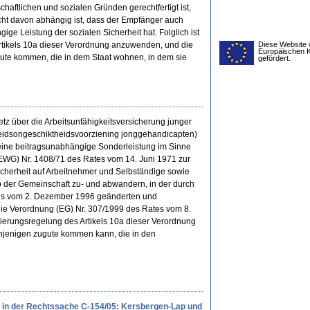
schaftlichen und sozialen Gründen gerechtfertigt ist,
ht davon abhängig ist, dass der Empfänger auch
ge Leistung der sozialen Sicherheit hat. Folglich ist
Artikels 10a dieser Verordnung anzuwenden, und die
Diese Website 
Europäischen 
ute kommen, die in dem Staat wohnen, in dem sie
gefördert.
z über die Arbeitsunfähigkeitsversicherung junger
beidsongeschiktheidsvoorziening jonggehandicapten)
eine beitragsunabhängige Sonderleistung im Sinne
(EWG) Nr. 1408/71 des Rates vom 14. Juni 1971 zur
cherheit auf Arbeitnehmer und Selbständige sowie
b der Gemeinschaft zu- und abwandern, in der durch
tes vom 2. Dezember 1996 geänderten und
die Verordnung (EG) Nr. 307/1999 des Rates vom 8.
nierungsregelung des Artikels 10a dieser Verordnung
njenigen zugute kommen kann, die in den
s in der Rechtssache C-154/05: Kersbergen-Lap und