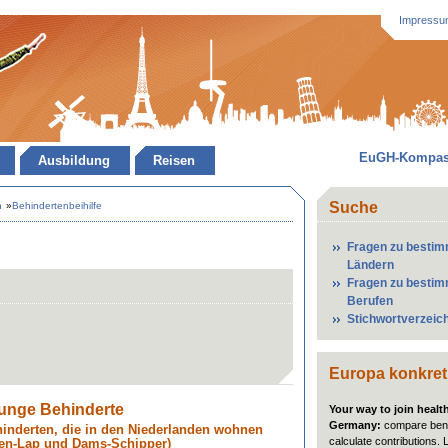
Impressu
EuGH-Kompa
Ausbildung
Reisen
Suche
n
»
Behindertenbeihilfe
Fragen zu besti
Ländern
Fragen zu besti
Berufen
Stichwortverzeic
Europa konkret
 junge Behinderte
Your way to join healt
Germany:
compare bene
inderten, die in den Niederlanden wohnen
calculate contributions. 
gen-Lap und Dams-Schipper)