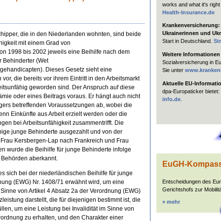
works and what it's right
Health-Insurance.de
Krankenversicherung: H
Ukrainerinnen und Ukr
ipper, die in den Niederlanden wohnten, sind beide
Start in Deutschland.
St
higkeit mit einem Grad von
von 1998 bis 2002 jeweils eine Beihilfe nach dem
Weitere Informationen
r Behinderter (Wet
Sozialversicherung in E
gehandicapten). Dieses Gesetz sieht eine
Sie unter
www.kranken
r, die bereits vor ihrem Eintritt in den Arbeitsmarkt
Aktuelle EU-Informati
eitsunfähig geworden sind. Der Anspruch auf diese
dpa-Europaticker bietet:
rämie oder eines Beitrags voraus. Er hängt auch nicht
info.de
.
ngers betreffenden Voraussetzungen ab, wobei die
nn Einkünfte aus Arbeit erzielt werden oder die
gen bei Arbeitsunfähigkeit zusammentrifft. Die
hige junge Behinderte ausgezahlt und von der
og Frau Kersbergen-Lap nach Frankreich und Frau
wurde die Beihilfe für junge Behinderte infolge
 Behörden aberkannt.
EuGH-Kompas
 sich bei der niederländischen Beihilfe für junge
dnung (EWG) Nr. 1408/71 erwähnt wird, um eine
Entscheidungen des Eu
Gerichtshofs zur Mobilitä
Sinne von Artikel 4 Absatz 2a der Verordnung (EWG)
eistung darstellt, die für diejenigen bestimmt ist, die
» mehr
len, um eine Leistung bei Invalidität im Sinne von
erordnung zu erhalten, und den Charakter einer