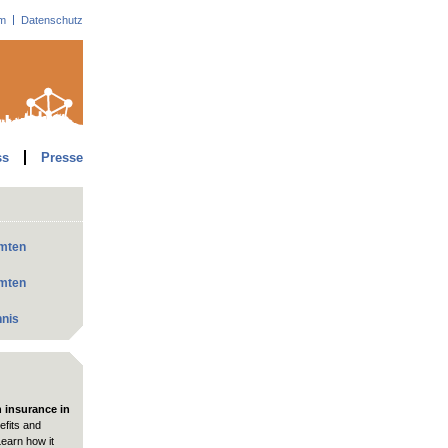
m
Datenschutz
ss
Presse
mmten
mmten
hnis
h insurance in
fits and
Learn how it