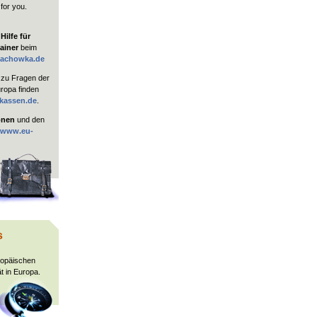
 for you.
ilfe für
ainer
beim
rachowka.de
zu Fragen der
uropa finden
kassen.de
.
onen
und den
www.eu-
s
ropäischen
t in Europa.