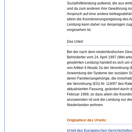
Sozialhilfeleistung aufweist, die aus wirt
und da zum anderen ihre Gewährung nic
Anspruch auf eine andere beitragsabhängi
allein die Koordinierungsregelung des 
Leistung kann daher nur denjenigen zug
vorgesehen ist.
Das Urteil:
Bei der nach dem niederländischen Geset
Behinderter vom 24. April 1997 (Wet ar
gewährten Leistung handelt es sich um 
von Artikel 4 Absatz 2a der Verordnung 
Anwendung der Systeme der sozialen Si
deren Familienangehörige, die innerhal
die Verordnung (EG) Nr. 118/97 des Ra
aktualisierten Fassung, geändert durch 
Februar 1999, so dass allein die Koordi
anzuwenden ist und die Leistung nur de
Niederlanden wohnen
Originaltext des Urteils:
Urteil des Europäischen Gerichtshofe