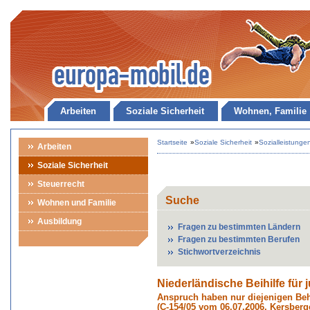
Arbeiten
Soziale Sicherheit
Wohnen, Familie
Startseite
»
Soziale Sicherheit
»
Sozialleistunge
Arbeiten
Soziale Sicherheit
Steuerrecht
Suche
Wohnen und Familie
Ausbildung
Fragen zu bestimmten Ländern
Fragen zu bestimmten Berufen
Stichwortverzeichnis
Niederländische Beihilfe für
Anspruch haben nur diejenigen Beh
(C-154/05 vom 06.07.2006, Kersber