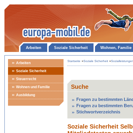
Arbeiten
Soziale Sicherheit
Wohnen, Familie
Startseite
»
Soziale Sicherheit
»
Sozialleistunge
Arbeiten
Soziale Sicherheit
Steuerrecht
Suche
Wohnen und Familie
Ausbildung
Fragen zu bestimmten Län
Fragen zu bestimmten Ber
Stichwortverzeichnis
Soziale Sicherheit Selb