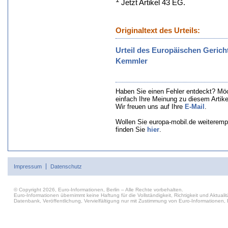
Jetzt Artikel 43 EG.
Originaltext des Urteils:
Urteil des Europäischen Gerich
Kemmler
Haben Sie einen Fehler entdeckt? Mö
einfach Ihre Meinung zu diesem Artik
Wir freuen uns auf Ihre
E-Mail
.
Wollen Sie europa-mobil.de weiteremp
finden Sie
hier
.
Impressum
Datenschutz
© Copyright 2026, Euro-Informationen, Berlin – Alle Rechte vorbehalten.
Euro-Informationen übernimmt keine Haftung für die Vollständigkeit, Richtigkeit und Aktu
Datenbank, Veröffentlichung, Vervielfältigung nur mit Zustimmung von Euro-Informationen, B