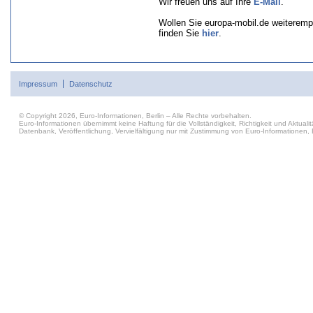
Wir freuen uns auf Ihre
E-Mail
.
Wollen Sie europa-mobil.de weiteremp
finden Sie
hier
.
Impressum
Datenschutz
© Copyright 2026, Euro-Informationen, Berlin – Alle Rechte vorbehalten.
Euro-Informationen übernimmt keine Haftung für die Vollständigkeit, Richtigkeit und Aktu
Datenbank, Veröffentlichung, Vervielfältigung nur mit Zustimmung von Euro-Informationen, B