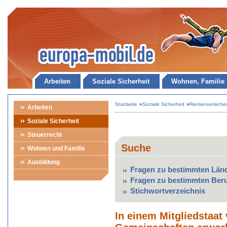
Arbeiten
Soziale Sicherheit
Wohnen, Familie
Startseite
»
Soziale Sicherheit
»
Rentenversiche
Arbeiten
Soziale Sicherheit
Steuerrecht
Suche
Wohnen und Familie
Ausbildung
Fragen zu bestimmten Län
Fragen zu bestimmten Ber
Stichwortverzeichnis
In einem Mitgliedstaat 