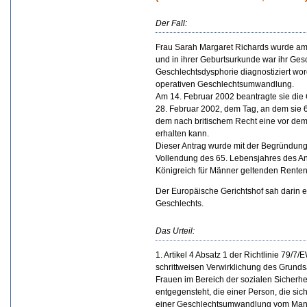
Der Fall:
Frau Sarah Margaret Richards wurde am 
und in ihrer Geburtsurkunde war ihr Gesc
Geschlechtsdysphorie diagnostiziert wor
operativen Geschlechtsumwandlung.
Am 14. Februar 2002 beantragte sie di
28. Februar 2002, dem Tag, an dem sie 60
dem nach britischem Recht eine vor dem
erhalten kann.
Dieser Antrag wurde mit der Begründung 
Vollendung des 65. Lebensjahres des Ant
Königreich für Männer geltenden Rentena
Der Europäische Gerichtshof sah darin 
Geschlechts.
Das Urteil:
1. Artikel 4 Absatz 1 der Richtlinie 79
schrittweisen Verwirklichung des Grun
Frauen im Bereich der sozialen Sicherhei
entgegensteht, die einer Person, die s
einer Geschlechtsumwandlung vom Mann 