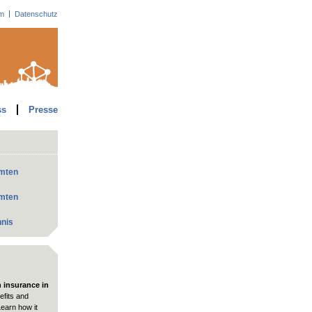
m
Datenschutz
ss
Presse
mmten
mmten
hnis
h insurance in
fits and
Learn how it