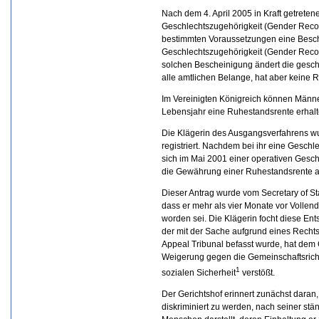
Nach dem 4. April 2005 in Kraft getrete
Geschlechtszugehörigkeit (Gender Recog
bestimmten Voraussetzungen eine Besch
Geschlechtszugehörigkeit (Gender Recogni
solchen Bescheinigung ändert die geschle
alle amtlichen Belange, hat aber keine 
Im Vereinigten Königreich können Männe
Lebensjahr eine Ruhestandsrente erhalt
Die Klägerin des Ausgangsverfahrens wu
registriert. Nachdem bei ihr eine Geschl
sich im Mai 2001 einer operativen Gesc
die Gewährung einer Ruhestandsrente a
Dieser Antrag wurde vom Secretary of S
dass er mehr als vier Monate vor Vollen
worden sei. Die Klägerin focht diese En
der mit der Sache aufgrund eines Rechts
Appeal Tribunal befasst wurde, hat dem 
Weigerung gegen die Gemeinschaftsricht
1
sozialen Sicherheit
verstößt.
Der Gerichtshof erinnert zunächst daran
diskriminiert zu werden, nach seiner s