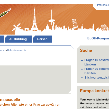
Impressu
EuGH-Kompa
Ausbildung
Reisen
Suche
rung
»
Ruhestandsrente
Fragen zu besti
Ländern
Fragen zu besti
Berufen
Stichwortverzeic
Europa konkret
anssexuelle
Your way to join healt
Germany:
compare bene
leichen Alter wie einer Frau zu gewähren
calculate contributions. 
)