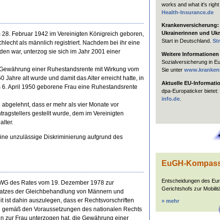
works and what it's right
Health-Insurance.de
Krankenversicherung: H
Ukrainerinnen und Ukr
28. Februar 1942 im Vereinigten Königreich geboren,
Start in Deutschland.
St
hlecht als männlich registriert. Nachdem bei ihr eine
den war, unterzog sie sich im Jahr 2001 einer
Weitere Informationen
Sozialversicherung in E
e Gewährung einer Ruhestandsrente mit Wirkung vom
Sie unter
www.kranken
 Jahre alt wurde und damit das Alter erreicht hatte, in
Aktuelle EU-Informati
 6. April 1950 geborene Frau eine Ruhestandsrente
dpa-Europaticker bietet:
info.de
.
abgelehnt, dass er mehr als vier Monate vor
ragstellers gestellt wurde, dem im Vereinigten
lter.
eine unzulässige Diskriminierung aufgrund des
EuGH-Kompas
Entscheidungen des Eu
/7/EWG des Rates vom 19. Dezember 1978 zur
Gerichtshofs zur Mobilitä
dsatzes der Gleichbehandlung von Männern und
t ist dahin auszulegen, dass er Rechtsvorschriften
» mehr
ich gemäß den Voraussetzungen des nationalen Rechts
zur Frau unterzogen hat, die Gewährung einer