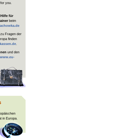
 for you.
ilfe für
ainer
beim
rachowka.de
zu Fragen der
uropa finden
kassen.de
.
onen
und den
www.eu-
s
ropäischen
t in Europa.