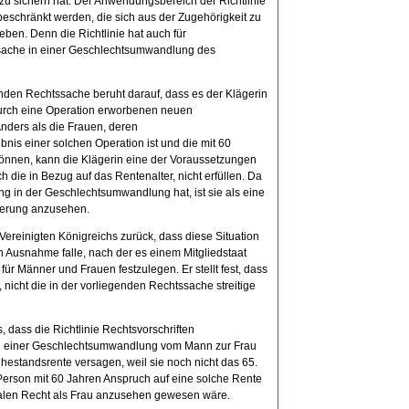
 zu sichern hat. Der Anwendungsbereich der Richtlinie
beschränkt werden, die sich aus der Zugehörigkeit zu
en. Denn die Richtlinie hat auch für
Ursache in einer Geschlechtsumwandlung des
nden Rechtssache beruht darauf, dass es der Klägerin
 durch eine Operation erworbenen neuen
nders als die Frauen, deren
nis einer solchen Operation ist und die mit 60
önnen, kann die Klägerin eine der Voraussetzungen
h die in Bezug auf das Rentenalter, nicht erfüllen. Da
g in der Geschlechtsumwandlung hat, ist sie als eine
nierung anzusehen.
Vereinigten Königreichs zurück, dass diese Situation
n Ausnahme falle, nach der es einem Mitgliedstaat
 für Männer und Frauen festzulegen. Er stellt fest, dass
nicht die in der vorliegenden Rechtssache streitige
 dass die Richtlinie Rechtsvorschriften
ich einer Geschlechtsumwandlung vom Mann zur Frau
estandsrente versagen, weil sie noch nicht das 65.
Person mit 60 Jahren Anspruch auf eine solche Rente
nalen Recht als Frau anzusehen gewesen wäre.