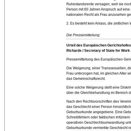
Ruhestandsrente versagen, weil sie noch
Person mit 60 Jahren Anspruch auf eine
nationalen Recht als Frau anzusehen g
2. Es besteht kein Anlass, die zeitliche
Die Pressemitteilung:
Urteil des Europäischen Gerichtshofe
Richards / Secretary of State for Wor
Pressemitteilung des Europäischen Geric
Die Weigerung, einer Transsexuellen, 
Frau unterzogen hat, im gleichen Alter 
das Gemeinschaftsrecht.
Eine solche Weigerung stellt eine Diskri
über die Gleichbehandlung im Bereich de
Nach den Rechtsvorschriften des Vereinigt
das Geschlecht einer Person hinsichtlic
Geburtsurkunde angegebene. Eine Gebur
Schreibfehlern oder faktischen Irrtümern
operativen Geschlechtsumwandlung unte
Geburtsurkunde vermerkte Geschlecht ni