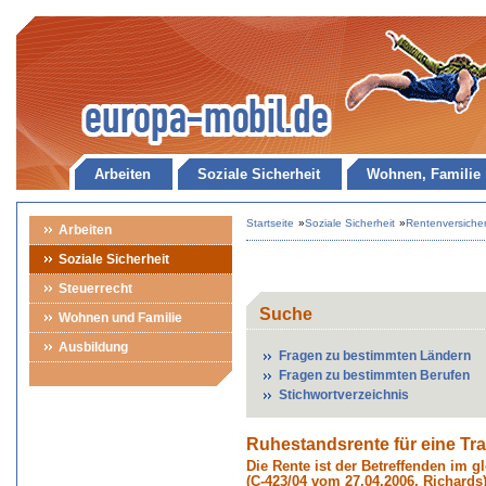
Arbeiten
Soziale Sicherheit
Wohnen, Familie
Startseite
»
Soziale Sicherheit
»
Rentenversiche
Arbeiten
Soziale Sicherheit
Steuerrecht
Suche
Wohnen und Familie
Ausbildung
Fragen zu bestimmten Ländern
Fragen zu bestimmten Berufen
Stichwortverzeichnis
Ruhestandsrente für eine Tr
Die Rente ist der Betreffenden im g
(C-423/04 vom 27.04.2006, Richards