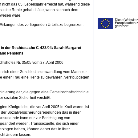
 nicht das 65. Lebensjahr erreicht hat, während diese
 solche Rente gehabt hätte, wenn sie nach dem
ewesen wäre.
Diese Website 
Europäischen 
n Wirkungen des vorliegenden Urteils zu begrenzen.
gefördert.
s in der Rechtssache C-423/04: Sarah Margaret
k and Pensions
htshofes Nr. 35/05 vom 27. April 2006
die sich einer Geschlechtsumwandlung vom Mann zur
wie einer Frau eine Rente zu gewähren, verstößt gegen
minierung dar, die gegen eine Gemeinschaftsrichtlinie
r sozialen Sicherheit verstößt.
en Königreichs, die vor April 2005 in Kraft waren, ist
h der Sozialversicherungsregelungen das in ihrer
tsurkunde kann nur zur Berichtigung von
 geändert werden. Transsexuelle, die sich einer
rzogen haben, können daher das in ihrer
cht ändern lassen.