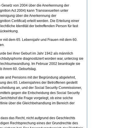
ne Gesetz von 2004 über die Anerkennung der
nition Act 2004) kann Transsexuellen unter
einigung über die Anerkennung der
tion Certificat) erteilt werden. Die Erteilung einer
chtliche Identität der betreffenden Person für fast
Rückwirkung.
r mit dem 65. Lebensjahr und Frauen mit dem 60.
en.
rde bei ihrer Geburt im Jahr 1942 als männlich
echtsdysphorie diagnostiziert worden war, unterzog sie
hlechtsumwandlung. Im Februar 2002 beantragte sie
b ihrem 60. Geburtstag.
tate and Pensions mit der Begründung abgelehnt,
dung des 65. Lebensjahres der Betroffenen gestellt
tscheidung an, und der Social Security Commissioner,
mittels gegen die Entscheidung des Social Security
Gerichtshof die Frage vorgelegt, ob eine solche
linie über die Gleichbehandlung im Bereich der
, dass das Recht, nicht aufgrund des Geschlechts
tändigen Rechtsprechung eines der Grundrechte des