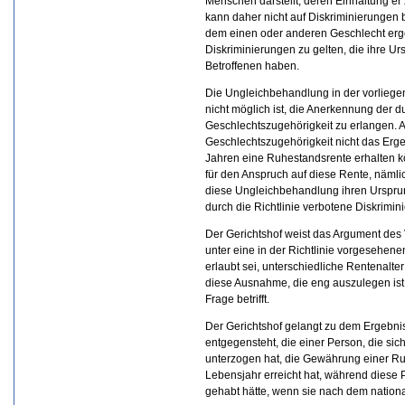
Menschen darstellt, deren Einhaltung er
kann daher nicht auf Diskriminierungen 
dem einen oder anderen Geschlecht ergeb
Diskriminierungen zu gelten, die ihre 
Betroffenen haben.
Die Ungleichbehandlung in der vorliege
nicht möglich ist, die Anerkennung der
Geschlechtszugehörigkeit zu erlangen. A
Geschlechtszugehörigkeit nicht das Ergeb
Jahren eine Ruhestandsrente erhalten k
für den Anspruch auf diese Rente, nämlic
diese Ungleichbehandlung ihren Ursprun
durch die Richtlinie verbotene Diskrimi
Der Gerichtshof weist das Argument des 
unter eine in der Richtlinie vorgesehene
erlaubt sei, unterschiedliche Rentenalter
diese Ausnahme, die eng auszulegen ist, 
Frage betrifft.
Der Gerichtshof gelangt zu dem Ergebnis,
entgegensteht, die einer Person, die s
unterzogen hat, die Gewährung einer Ruh
Lebensjahr erreicht hat, während diese 
gehabt hätte, wenn sie nach dem natio