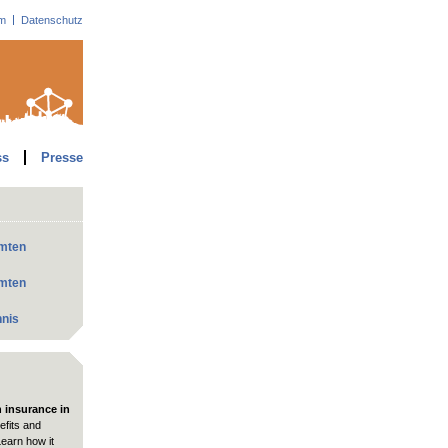
m
Datenschutz
ss
Presse
mmten
mmten
hnis
h insurance in
fits and
Learn how it