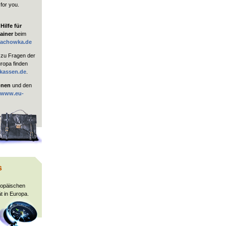
 for you.
ilfe für
ainer
beim
rachowka.de
zu Fragen der
uropa finden
kassen.de
.
onen
und den
www.eu-
s
ropäischen
t in Europa.