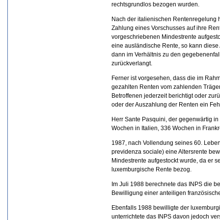
rechtsgrundlos bezogen wurden.
Nach der italienischen Rentenregelung
Zahlung eines Vorschusses auf ihre Rente
vorgeschriebenen Mindestrente aufgesto
eine ausländische Rente, so kann diese 
dann im Verhältnis zu den gegebenenfal
zurückverlangt.
Ferner ist vorgesehen, dass die im Rah
gezahlten Renten vom zahlenden Träger 
Betroffenen jederzeit berichtigt oder z
oder der Auszahlung der Renten ein Fehle
Herr Sante Pasquini, der gegenwärtig i
Wochen in Italien, 336 Wochen in Frank
1987, nach Vollendung seines 60. Lebens
previdenza sociale) eine Altersrente bewi
Mindestrente aufgestockt wurde, da er s
luxemburgische Rente bezog.
Im Juli 1988 berechnete das INPS die be
Bewilligung einer anteiligen französisch
Ebenfalls 1988 bewilligte der luxemburg
unterrichtete das INPS davon jedoch ve