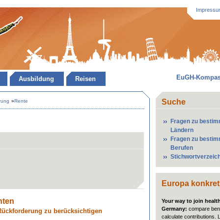
Impressu
EuGH-Kompa
Ausbildung
Reisen
Suche
rung
»
Rente
Fragen zu besti
Ländern
Fragen zu besti
Berufen
Stichwortverzeic
Europa konkret
nten
Your way to join healt
Germany:
compare bene
Rückforderung zu berücksichtigen
calculate contributions. 