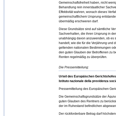
Gemeinschaftsfreiheit haben, nicht wenige
Behandlung rein innerstaatlicher Sachve
Effektivität wahren, wonach dieses Verf
gemeinschaftlichem Ursprung entstande
übermäßig erschweren darf.
Diese Grundsätze sind auf sämtliche V
Sachverhalten, die ihren Ursprung in de
unabhängig davon anzuwenden, ob es si
handelt, wie die für die Verjährung und
geltenden nationalen Bestimmungen oder 
den guten Glauben der Betroffenen zu be
Renten regelmäßig zu überprüfen.
Die Pressemitteilung:
Urteil des Europäischen Gerichtshofes
Istituto nazionale della previdenza soci
Pressemitteilung des Europäischen Geri
Die Gemeinschaftsgrundsätze der Äquival
guten Glauben des Rentners zu berücksic
der im Ruhestand befindlichen abgewand
Der rückforderbare Betrag darf höchsten