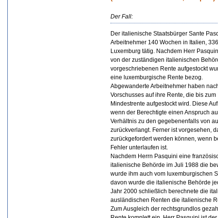
Der Fall:
Der italienische Staatsbürger Sante Pas
Arbeitnehmer 140 Wochen in Italien, 33
Luxemburg tätig. Nachdem Herr Pasquini
von der zuständigen italienischen Behörde 
vorgeschriebenen Rente aufgestockt wurd
eine luxemburgische Rente bezog.
Abgewanderte Arbeitnehmer haben nach 
Vorschusses auf ihre Rente, die bis zum 
Mindestrente aufgestockt wird. Diese Au
wenn der Berechtigte einen Anspruch auf
Verhältnis zu den gegebenenfalls von a
zurückverlangt. Ferner ist vorgesehen, d
zurückgefordert werden können, wenn be
Fehler unterlaufen ist.
Nachdem Herrn Pasquini eine französisc
italienische Behörde im Juli 1988 die be
wurde ihm auch vom luxemburgischen Sozi
davon wurde die italienische Behörde je
Jahr 2000 schließlich berechnete die it
ausländischen Renten die italienische R
Zum Ausgleich der rechtsgrundlos gezahl
Rente komplett ein. Herr Pasquini ist der