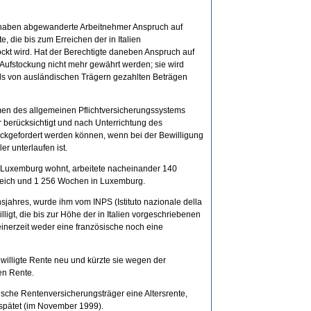
 haben abgewanderte Arbeitnehmer Anspruch auf
, die bis zum Erreichen der in Italien
ckt wird. Hat der Berechtigte daneben Anspruch auf
Aufstockung nicht mehr gewährt werden; sie wird
ls von ausländischen Trägern gezahlten Beträgen
men des allgemeinen Pflichtversicherungssystems
berücksichtigt und nach Unterrichtung des
urückgefordert werden können, wenn bei der Bewilligung
r unterlaufen ist.
n Luxemburg wohnt, arbeitete nacheinander 140
reich und 1 256 Wochen in Luxemburg.
jahres, wurde ihm vom INPS (Istituto nazionale della
lligt, die bis zur Höhe der in Italien vorgeschriebenen
einerzeit weder eine französische noch eine
willigte Rente neu und kürzte sie wegen der
en Rente.
ische Rentenversicherungsträger eine Altersrente,
rspätet (im November 1999).