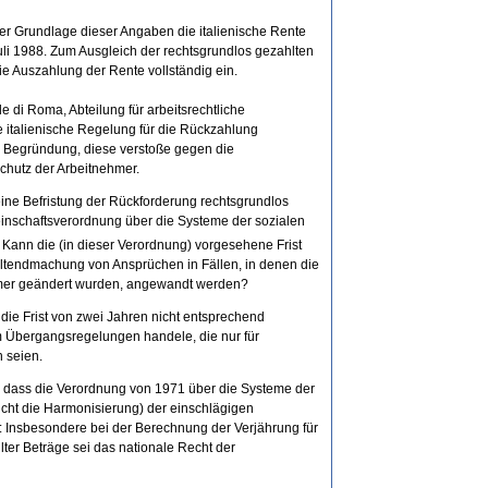
er Grundlage dieser Angaben die italienische Rente
uli 1988. Zum Ausgleich der rechtsgrundlos gezahlten
ie Auszahlung der Rente vollständig ein.
 di Roma, Abteilung für arbeitsrechtliche
e italienische Regelung für die Rückzahlung
r Begründung, diese verstoße gegen die
hutz der Arbeitnehmer.
 keine Befristung der Rückforderung rechtsgrundlos
einschaftsverordnung über die Systeme der sozialen
Kann die (in dieser Verordnung) vorgesehene Frist
eltendmachung von Ansprüchen in Fällen, in denen die
mer geändert wurden, angewandt werden?
s die Frist von zwei Jahren nicht entsprechend
 Übergangsregelungen handele, die nur für
 seien.
, dass die Verordnung von 1971 über die Systeme der
nicht die Harmonisierung) der einschlägigen
: Insbesondere bei der Berechnung der Verjährung für
ter Beträge sei das nationale Recht der