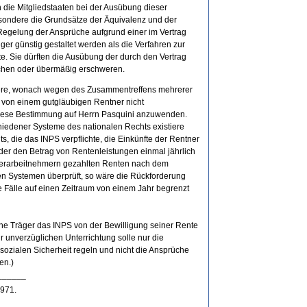
ie Mitgliedstaaten bei der Ausübung dieser
sondere die Grundsätze der Äquivalenz und der
r Regelung der Ansprüche aufgrund einer im Vertrag
ger günstig gestaltet werden als die Verfahren zur
e. Sie dürften die Ausübung der durch den Vertrag
chen oder übermäßig erschweren.
iere, wonach wegen des Zusammentreffens mehrerer
 von einem gutgläubigen Rentner nicht
 diese Bestimmung auf Herrn Pasquini anzuwenden.
hiedener Systeme des nationalen Rechts existiere
, die das INPS verpflichte, die Einkünfte der Rentner
der den Betrag von Rentenleistungen einmal jährlich
derarbeitnehmern gezahlten Renten nach dem
en Systemen überprüft, so wäre die Rückforderung
e Fälle auf einen Zeitraum von einem Jahr begrenzt
he Träger das INPS von der Bewilligung seiner Rente
zur unverzüglichen Unterrichtung solle nur die
ozialen Sicherheit regeln und nicht die Ansprüche
en.)
______
1971.