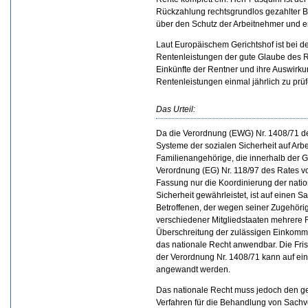
Rückzahlung rechtsgrundlos gezahlter 
über den Schutz der Arbeitnehmer und 
Laut Europäischem Gerichtshof ist bei d
Rentenleistungen der gute Glaube des Re
Einkünfte der Rentner und ihre Auswirk
Rentenleistungen einmal jährlich zu prüf
Das Urteil:
Da die Verordnung (EWG) Nr. 1408/71 d
Systeme der sozialen Sicherheit auf Ar
Familienangehörige, die innerhalb der G
Verordnung (EG) Nr. 118/97 des Rates v
Fassung nur die Koordinierung der natio
Sicherheit gewährleistet, ist auf einen S
Betroffenen, der wegen seiner Zugehörig
verschiedener Mitgliedstaaten mehrere 
Überschreitung der zulässigen Einkomme
das nationale Recht anwendbar. Die Frist
der Verordnung Nr. 1408/71 kann auf ei
angewandt werden.
Das nationale Recht muss jedoch den g
Verfahren für die Behandlung von Sachve