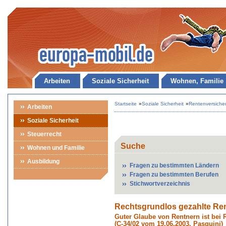
Arbeiten
Soziale Sicherheit
Wohnen, Familie
Startseite
»
Soziale Sicherheit
»
Rentenversiche
Arbeiten
Soziale Sicherheit
Steuerrecht
Suche
Wohnen und Familie
Ausbildung
Fragen zu bestimmten Ländern
Fragen zu bestimmten Berufen
Stichwortverzeichnis
Rechtsgrundlos gezahlte Re
Guter Glaube von Rentnern ist bei 
(C-34/02 vom 19.06.2003, Pasquini)