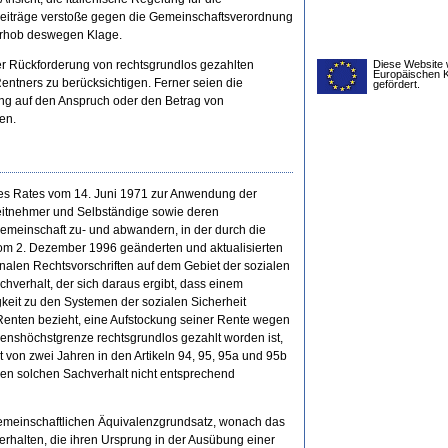
Beiträge verstoße gegen die Gemeinschaftsverordnung
erhob deswegen Klage.
er Rückforderung von rechtsgrundlos gezahlten
Diese Website 
Europäischen 
ntners zu berücksichtigen. Ferner seien die
gefördert.
ung auf den Anspruch oder den Betrag von
en.
es Rates vom 14. Juni 1971 zur Anwendung der
beitnehmer und Selbständige sowie deren
emeinschaft zu- und abwandern, in der durch die
om 2. Dezember 1996 geänderten und aktualisierten
nalen Rechtsvorschriften auf dem Gebiet der sozialen
achverhalt, der sich daraus ergibt, dass einem
keit zu den Systemen der sozialen Sicherheit
Renten bezieht, eine Aufstockung seiner Rente wegen
nshöchstgrenze rechtsgrundlos gezahlt worden ist,
 von zwei Jahren in den Artikeln 94, 95, 95a und 95b
nen solchen Sachverhalt nicht entsprechend
emeinschaftlichen Äquivalenzgrundsatz, wonach das
rhalten, die ihren Ursprung in der Ausübung einer