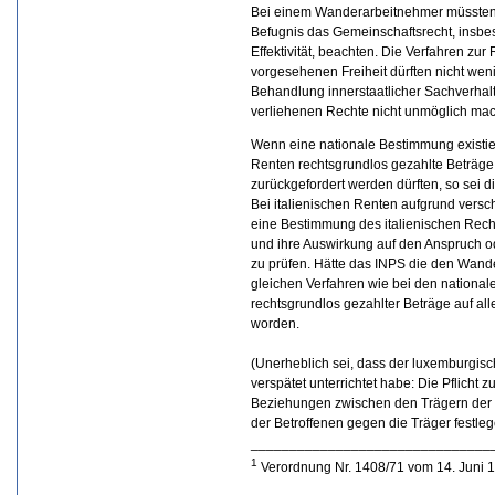
Bei einem Wanderarbeitnehmer müssten d
Befugnis das Gemeinschaftsrecht, insbe
Effektivität, beachten. Die Verfahren zu
vorgesehenen Freiheit dürften nicht weni
Behandlung innerstaatlicher Sachverhalt
verliehenen Rechte nicht unmöglich ma
Wenn eine nationale Bestimmung exist
Renten rechtsgrundlos gezahlte Beträge
zurückgefordert werden dürften, so sei
Bei italienischen Renten aufgrund versc
eine Bestimmung des italienischen Rechts
und ihre Auswirkung auf den Anspruch o
zu prüfen. Hätte das INPS die den Wan
gleichen Verfahren wie bei den national
rechtsgrundlos gezahlter Beträge auf all
worden.
(Unerheblich sei, dass der luxemburgisc
verspätet unterrichtet habe: Die Pflicht 
Beziehungen zwischen den Trägern der s
der Betroffenen gegen die Träger festleg
_______________________________
1
Verordnung Nr. 1408/71 vom 14. Juni 