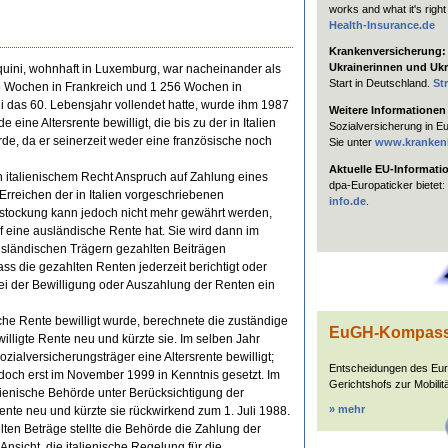
works and what it's right
Health-Insurance.de
Krankenversicherung: H
Ukrainerinnen und Ukr
quini, wohnhaft in Luxemburg, war nacheinander als
Start in Deutschland.
St
6 Wochen in Frankreich und 1 256 Wochen in
 das 60. Lebensjahr vollendet hatte, wurde ihm 1987
Weitere Informationen
eine Altersrente bewilligt, die bis zu der in Italien
Sozialversicherung in E
e, da er seinerzeit weder eine französische noch
Sie unter
www.kranken
Aktuelle EU-Informati
italienischem Recht Anspruch auf Zahlung eines
dpa-Europaticker bietet:
Erreichen der in Italien vorgeschriebenen
info.de
.
fstockung kann jedoch nicht mehr gewährt werden,
 eine ausländische Rente hat. Sie wird dann im
usländischen Trägern gezahlten Beiträgen
ass die gezahlten Renten jederzeit berichtigt oder
i der Bewilligung oder Auszahlung der Renten ein
he Rente bewilligt wurde, berechnete die zuständige
EuGH-Kompas
willigte Rente neu und kürzte sie. Im selben Jahr
alversicherungsträger eine Altersrente bewilligt;
Entscheidungen des Eu
doch erst im November 1999 in Kenntnis gesetzt. Im
Gerichtshofs zur Mobilitä
alienische Behörde unter Berücksichtigung der
» mehr
ente neu und kürzte sie rückwirkend zum 1. Juli 1988.
ten Beträge stellte die Behörde die Zahlung der
 Ansicht, die italienische Regelung für die