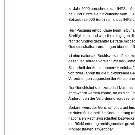
Im Jahr 2000 berechnete das INPS auf d
neu und kürzte sie rückwirkend vom 1. J
Beträge (29 000 Euro) stellte das INPS d
Herr Pasquini erhob Klage beim Tribunale
Streitigkeiten, und wandte sich gegen di
rechtsgrundlos gezahlter Beträge mit de
Gemeinschaftsverordnungen über den Sc
Ist eine nationale Rechtsvorschrift, die
gezahlter Beträge vorsieht, mit der Gem
1
Sicherheit der Arbeitnehmer
vereinbar? 
von zwei Jahren für die rückwirkende G
Verordnungen zugunsten der Arbeitneh
Der Gerichtshof stellt zunächst klar, das
angewandt werden könne, da es sich um
Änderungen der Verordnung vorgesehen
Sodann weist der Gerichtshof darauf hin
sozialen Sicherheit die Koordinierung (
nationalen Rechtsvorschriften bezwecke
die Rückforderung rechtsgrundlos gezahl
Mitgliedstaaten anwendbar.