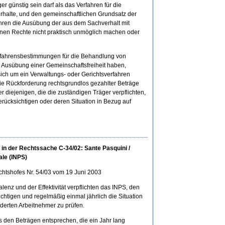
r günstig sein darf als das Verfahren für die
rhalte, und den gemeinschaftlichen Grundsatz der
ahren die Ausübung der aus dem Sachverhalt mit
nen Rechte nicht praktisch unmöglich machen oder
erfahrensbestimmungen für die Behandlung von
r Ausübung einer Gemeinschaftsfreiheit haben,
ch um ein Verwaltungs- oder Gerichtsverfahren
 die Rückforderung rechtsgrundlos gezahlter Beträge
diejenigen, die die zuständigen Träger verpflichten,
rücksichtigen oder deren Situation in Bezug auf
 in der Rechtssache C-34/02: Sante Pasquini /
ale (INPS)
chtshofes Nr. 54/03 vom 19 Juni 2003
enz und der Effektivität verpflichten das INPS, den
htigen und regelmäßig einmal jährlich die Situation
erten Arbeitnehmer zu prüfen.
s den Beträgen entsprechen, die ein Jahr lang