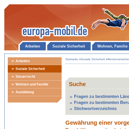
Arbeiten
Soziale Sicherheit
Wohnen, Familie
Startseite
»
Soziale Sicherheit
»
Rentenversiche
Arbeiten
Soziale Sicherheit
Steuerrecht
Suche
Wohnen und Familie
Ausbildung
Fragen zu bestimmten Län
Fragen zu bestimmten Ber
Stichwortverzeichnis
Gewährung einer vorge