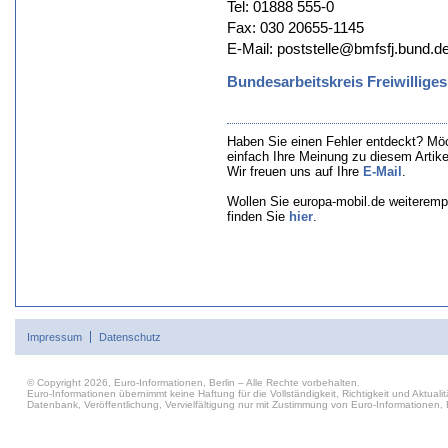
Tel: 01888 555-0
Fax: 030 20655-1145
E-Mail: poststelle@bmfsfj.bund.d
Bundesarbeitskreis Freiwilliges
Haben Sie einen Fehler entdeckt? Mö
einfach Ihre Meinung zu diesem Artik
Wir freuen uns auf Ihre
E-Mail
.
Wollen Sie europa-mobil.de weiteremp
finden Sie
hier
.
Impressum
Datenschutz
© Copyright 2026, Euro-Informationen, Berlin – Alle Rechte vorbehalten.
Euro-Informationen übernimmt keine Haftung für die Vollständigkeit, Richtigkeit und Aktu
Datenbank, Veröffentlichung, Vervielfältigung nur mit Zustimmung von Euro-Informationen, B