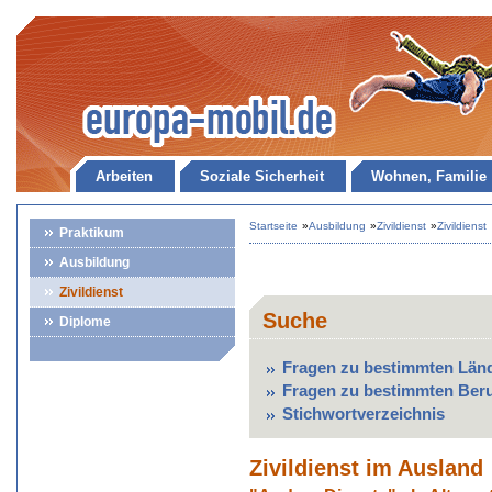
Arbeiten
Soziale Sicherheit
Wohnen, Familie
Startseite
»
Ausbildung
»
Zivildienst
»
Zivildienst
Praktikum
Ausbildung
Zivildienst
Suche
Diplome
Fragen zu bestimmten Län
Fragen zu bestimmten Ber
Stichwortverzeichnis
Zivildienst im Ausland