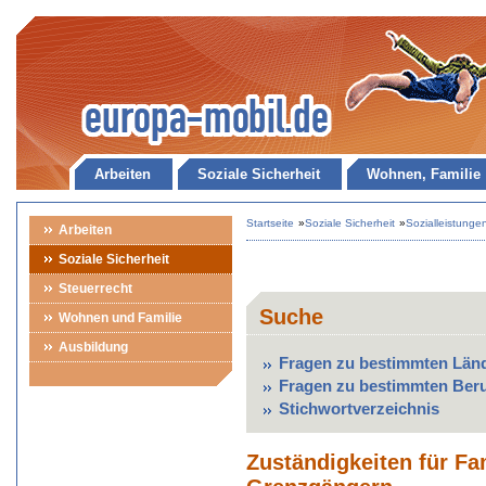
Arbeiten
Soziale Sicherheit
Wohnen, Familie
Startseite
»
Soziale Sicherheit
»
Sozialleistunge
Arbeiten
Soziale Sicherheit
Steuerrecht
Suche
Wohnen und Familie
Ausbildung
Fragen zu bestimmten Län
Fragen zu bestimmten Ber
Stichwortverzeichnis
Zuständigkeiten für Fa