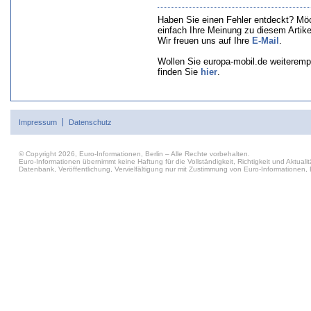
Haben Sie einen Fehler entdeckt? Mö
einfach Ihre Meinung zu diesem Artik
Wir freuen uns auf Ihre
E-Mail
.
Wollen Sie europa-mobil.de weiteremp
finden Sie
hier
.
Impressum
Datenschutz
© Copyright 2026, Euro-Informationen, Berlin – Alle Rechte vorbehalten.
Euro-Informationen übernimmt keine Haftung für die Vollständigkeit, Richtigkeit und Aktu
Datenbank, Veröffentlichung, Vervielfältigung nur mit Zustimmung von Euro-Informationen, B